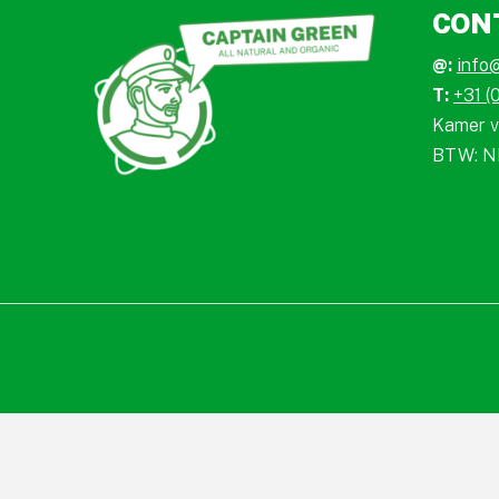
CON
@:
info
T:
+31 (
Kamer v
BTW: N