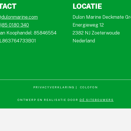
TACT
LOCATIE
@dulonmarine.com
Dulon Marine Deckmate G
0)85 0180 340
Energieweg 12
an Koophandel: 85846554
2382 NJ Zoeterwoude
L863764733B01
Nederland
PRIVACYVERKLARING |
COLOFON
ONTWERP EN REALISATIE DOOR
DÉ SITEBOUWERS