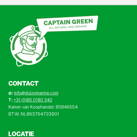
CONTACT
@:
info@dulonmarine.com
T:
+31 (0)85 0180 340
Kamer van Koophandel: 85846554
BTW: NL863764733B01
LOCATIE