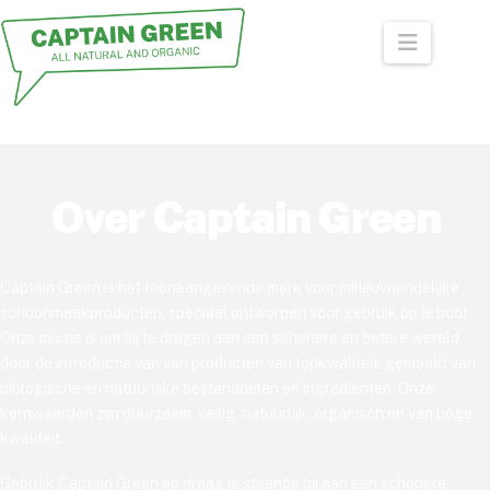
Naviga
Over Captain Green
Captain Green is het toonaangevende merk voor milieuvriendelijke
schoonmaakproducten, speciaal ontworpen voor gebruik op je boot.
Onze missie is om bij te dragen aan een schonere en betere wereld,
door de introductie van
van producten van topkwaliteit, gemaakt van
biologische en natuurlijke bestanddelen en ingrediënten. Onze
kernwaarden
zijn duurzaam, veilig, natuurlijk, organisch en van hoge
kwaliteit.
Gebruik Captain Green en draag je steentje bij aan een schonere